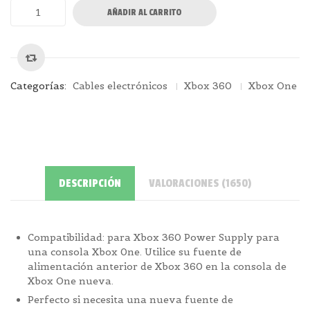
AÑADIR AL CARRITO
las
calificaciones
de
los
clientes
Categorías:
Cables electrónicos
Xbox 360
Xbox One
DESCRIPCIÓN
VALORACIONES (1650)
Compatibilidad: para Xbox 360 Power Supply para
una consola Xbox 0ne. Utilice su fuente de
alimentación anterior de Xbox 360 en la consola de
Xbox One nueva.
Perfecto si necesita una nueva fuente de