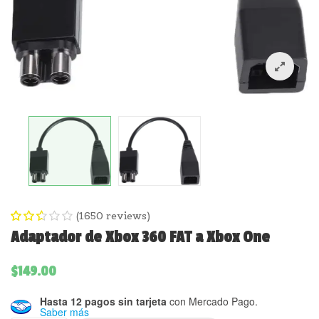
(
1650
reviews)
2.59
5
1605
Adaptador de Xbox 360 FAT a Xbox One
out
of
$
149.00
Basado
Hasta 12 pagos sin tarjeta
con Mercado Pago.
en
Saber más
de