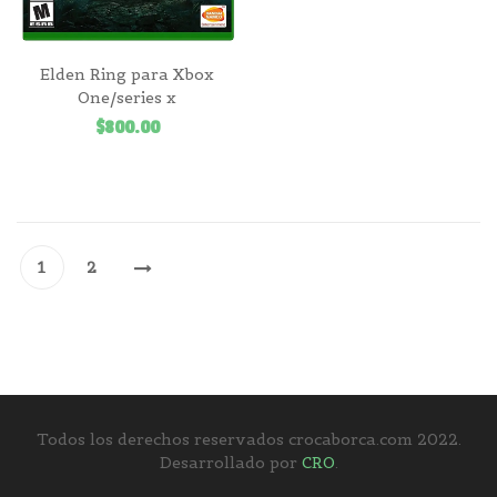
Elden Ring para Xbox
One/series x
$
800.00
1
2
Todos los derechos reservados crocaborca.com 2022.
Desarrollado por
CRO
.